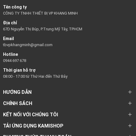
Tên công ty
CÔNG TY TNHH THIẾT BỊ VP KHANG MINH
Địa chỉ
67D Nguyễn Thị Búp, P.Trung Mỹ Tây, TPHCM
Email
tbvpkhangminh@gmail.com
Hotline
0944 697 678
Thời gian hỗ trợ
08:00 - 17:00 từ Thứ Hai đến Thứ Bảy
HƯỚNG DẪN
CHÍNH SÁCH
KẾT NỐI VỚI CHÚNG TÔI
TẢI ỨNG DỤNG KAMISHOP