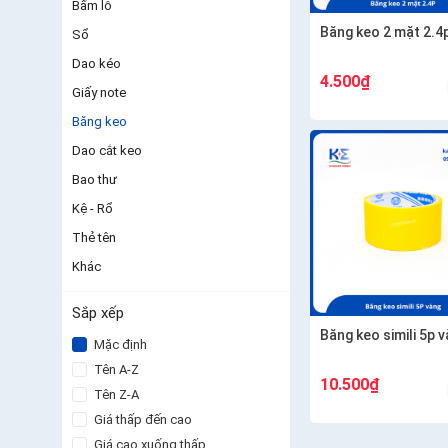
Bấm lỗ
Băng keo 2 mặt 2.4
Sổ
Dao kéo
4.500₫
Giấy note
Băng keo
Dao cắt keo
Bao thư
Kệ - Rổ
Thẻ tên
Khác
Sắp xếp
Băng keo simili 5p 
Mặc định
Tên A-Z
10.500₫
Tên Z-A
Giá thấp đến cao
Giá cao xuống thấp