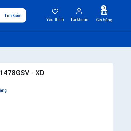
0
Tìm kiếm
Yêu thích
Tài khoản
Giỏ hàng
.1478GSV - XD
hàng