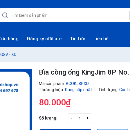
đơn hàng
Đăng ký affiliate
Tin tức
Liên hệ
8GSV - XD
Bìa còng ống KingJim 8P No
Mã sản phẩm:
BCOKJ8PXD
Thương hiệu:
Đang cập nhật
|
Tình trạng:
Còn 
80.000₫
Số lượng:
-
+