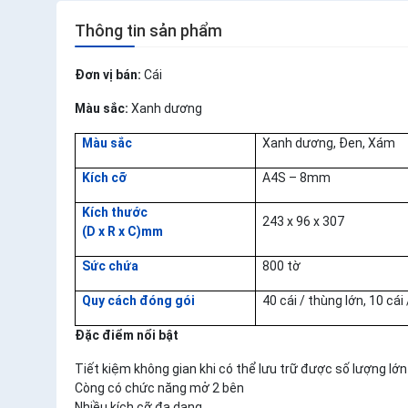
Thông tin sản phẩm
Đơn vị bán:
Cái
Màu sắc:
Xanh dương
Màu sắc
Xanh dương, Đen, Xám
Kích cỡ
A4S – 8mm
Kích thước
243 x 96 x 307
(D x R x C)mm
Sức chứa
800 tờ
Quy cách đóng gói
40 cái / thùng lớn, 10 cái
Đặc điểm nổi bật
Tiết kiệm không gian khi có thể lưu trữ được số lượng lớn 
Còng có chức năng mở 2 bên
Nhiều kích cỡ đa dạng