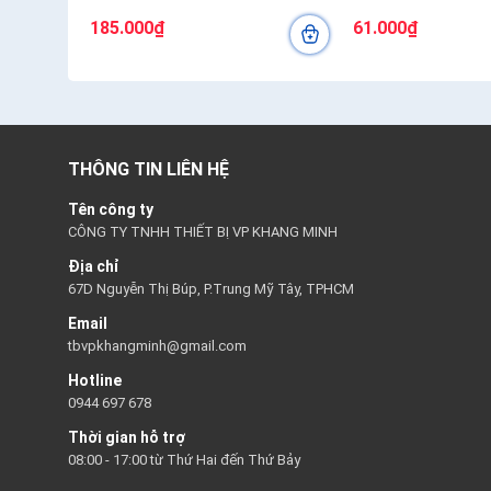
185.000₫
61.000₫
THÔNG TIN LIÊN HỆ
Tên công ty
CÔNG TY TNHH THIẾT BỊ VP KHANG MINH
Địa chỉ
67D Nguyễn Thị Búp, P.Trung Mỹ Tây, TPHCM
Email
tbvpkhangminh@gmail.com
Hotline
0944 697 678
Thời gian hỗ trợ
08:00 - 17:00 từ Thứ Hai đến Thứ Bảy