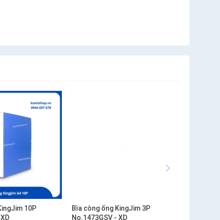
KingJim 10P
Bìa còng ống KingJim 3P
 XD
No.1473GSV - XD