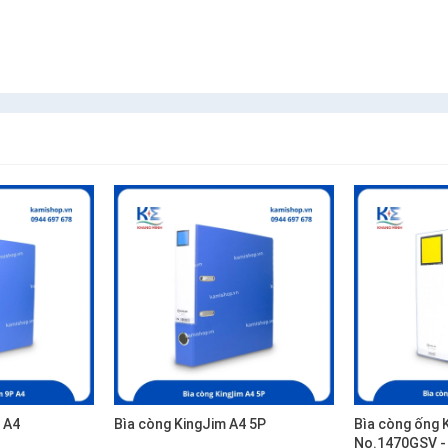
P A4
Bìa còng KingJim A4 5P
Bìa còng ống 
No.1470GSV -