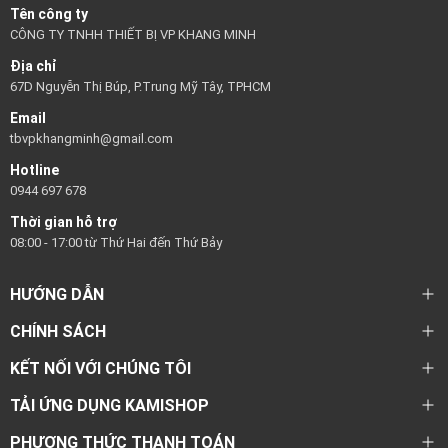
Tên công ty
CÔNG TY TNHH THIẾT BỊ VP KHANG MINH
Địa chỉ
67D Nguyễn Thị Búp, P.Trung Mỹ Tây, TPHCM
Email
tbvpkhangminh@gmail.com
Hotline
0944 697 678
Thời gian hỗ trợ
08:00 - 17:00 từ Thứ Hai đến Thứ Bảy
HƯỚNG DẪN
CHÍNH SÁCH
KẾT NỐI VỚI CHÚNG TÔI
TẢI ỨNG DỤNG KAMISHOP
PHƯƠNG THỨC THANH TOÁN